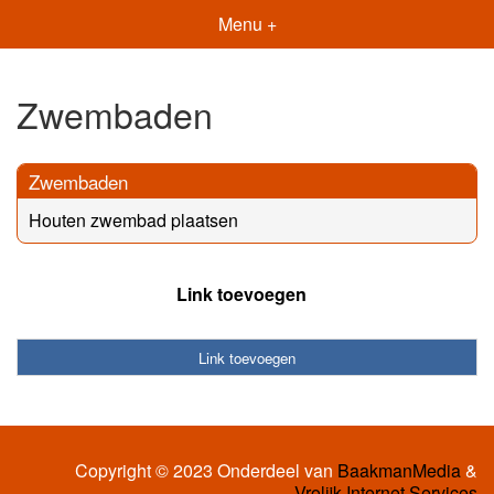
Menu +
Zwembaden
Zwembaden
Houten zwembad plaatsen
Link toevoegen
Link toevoegen
Copyright © 2023 Onderdeel van
BaakmanMedia
&
Vrolijk Internet Services