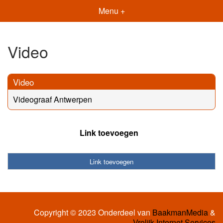
Menu +
Video
Video
Videograaf Antwerpen
Link toevoegen
Link toevoegen
Copyright © 2023 Onderdeel van
BaakmanMedia
&
Vrolijk Internet Services