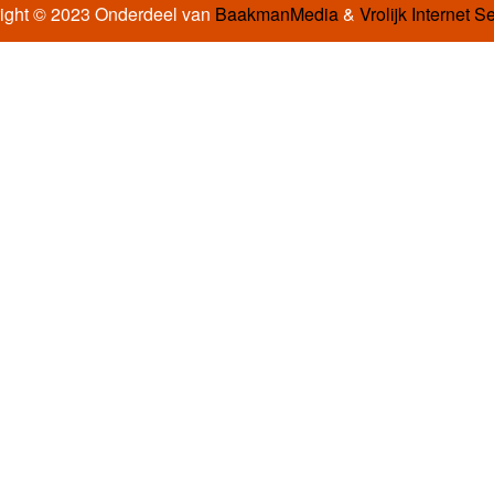
ight © 2023 Onderdeel van
BaakmanMedia
&
Vrolijk Internet S