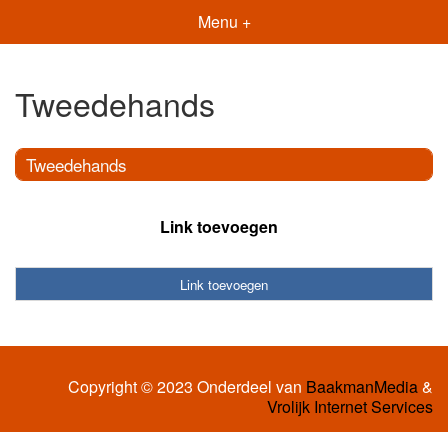
Menu +
Tweedehands
Tweedehands
Link toevoegen
Link toevoegen
Copyright © 2023 Onderdeel van
BaakmanMedia
&
Vrolijk Internet Services