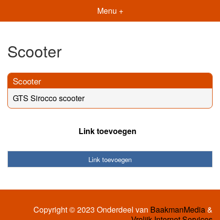
Menu +
Scooter
Scooter
GTS Sirocco scooter
Link toevoegen
Link toevoegen
Copyright © 2023 Onderdeel van
BaakmanMedia
&
Vrolijk Internet Services