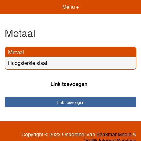
Menu +
Metaal
Metaal
Hoogsterkte staal
Link toevoegen
Link toevoegen
Copyright © 2023 Onderdeel van
BaakmanMedia
&
Vrolijk Internet Services