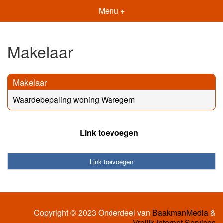
Menu +
Makelaar
Makelaar
Waardebepaling woning Waregem
Link toevoegen
Link toevoegen
Copyright © 2023 Onderdeel van
BaakmanMedia
&
Vrolijk Internet Services