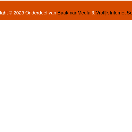
ight © 2023 Onderdeel van
BaakmanMedia
&
Vrolijk Internet S