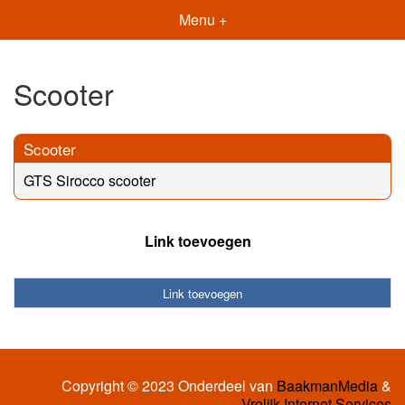
Menu +
Scooter
Scooter
GTS Sirocco scooter
Link toevoegen
Link toevoegen
Copyright © 2023 Onderdeel van
BaakmanMedia
&
Vrolijk Internet Services