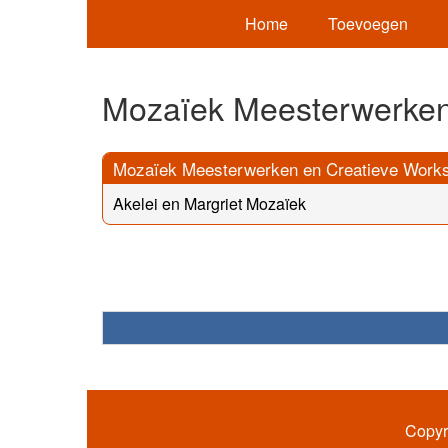
Home
Toevoegen
Mozaïek Meesterwerken
Mozaïek Meesterwerken en Creatieve Work
Akelei en Margriet Mozaïek
Copyr