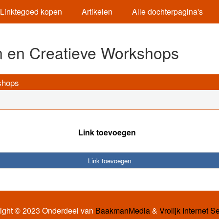
Linktegoed kopen
Artikelen
Alle dochterpagina's
 en Creatieve Workshops
shops
Link toevoegen
Link toevoegen
ight © 2023 Onderdeel van
BaakmanMedia
&
Vrolijk Internet S