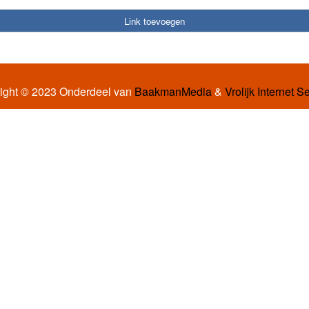
Link toevoegen
ight © 2023 Onderdeel van
BaakmanMedia
&
Vrolijk Internet S