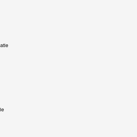
atie
ie