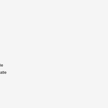
ie
atie