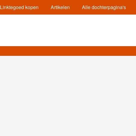
Linktegoed kopen
Artikelen
Alle dochterpagina's