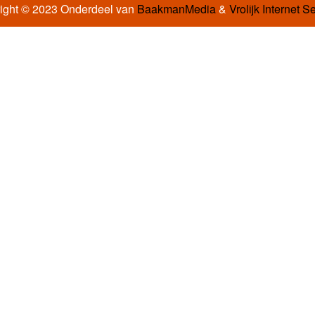
ight © 2023 Onderdeel van
BaakmanMedia
&
Vrolijk Internet S