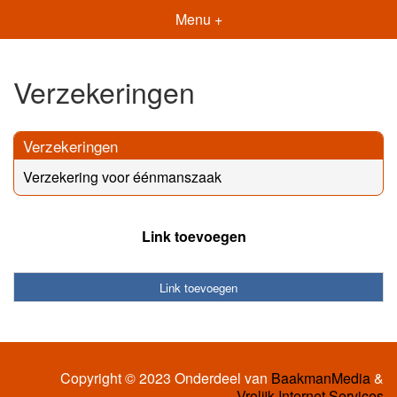
Menu +
Verzekeringen
Verzekeringen
Verzekering voor éénmanszaak
Link toevoegen
Link toevoegen
Copyright © 2023 Onderdeel van
BaakmanMedia
&
Vrolijk Internet Services