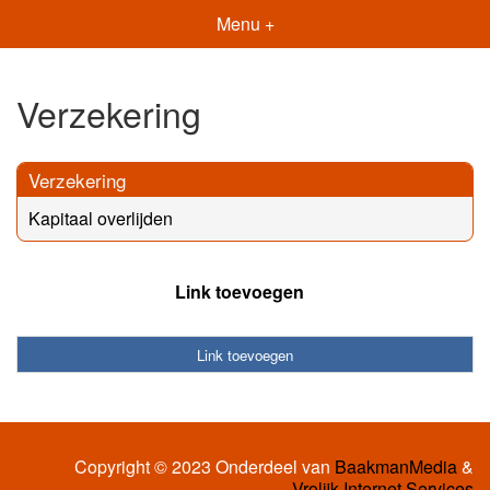
Menu +
Verzekering
Verzekering
Kapitaal overlijden
Link toevoegen
Link toevoegen
Copyright © 2023 Onderdeel van
BaakmanMedia
&
Vrolijk Internet Services