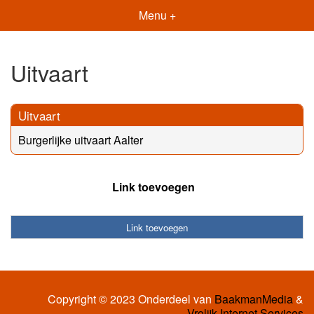
Menu +
Uitvaart
Uitvaart
Burgerlijke uitvaart Aalter
Link toevoegen
Link toevoegen
Copyright © 2023 Onderdeel van
BaakmanMedia
&
Vrolijk Internet Services