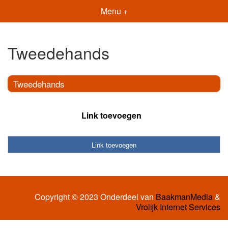
Menu +
Tweedehands
Tweedehands
Link toevoegen
Link toevoegen
Copyright © 2023 Onderdeel van
BaakmanMedia
&
Vrolijk Internet Services