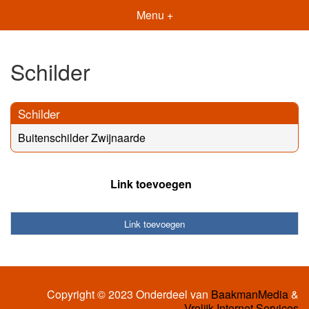
Menu +
Schilder
Schilder
Buitenschilder Zwijnaarde
Link toevoegen
Link toevoegen
Copyright © 2023 Onderdeel van
BaakmanMedia
&
Vrolijk Internet Services