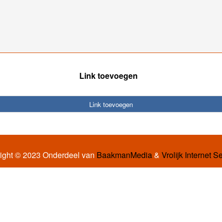
Link toevoegen
Link toevoegen
ight © 2023 Onderdeel van
BaakmanMedia
&
Vrolijk Internet S