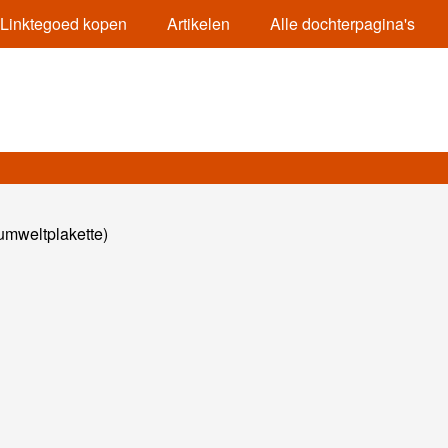
Linktegoed kopen
Artikelen
Alle dochterpagina's
 umweltplakette)