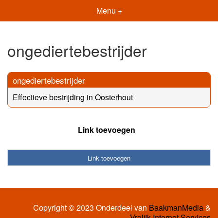
Menu +
ongediertebestrijder
ongediertebestrijder
Effectieve bestrijding in Oosterhout
Link toevoegen
Link toevoegen
Copyright © 2023 Onderdeel van
BaakmanMedia
&
Vrolijk Internet Services