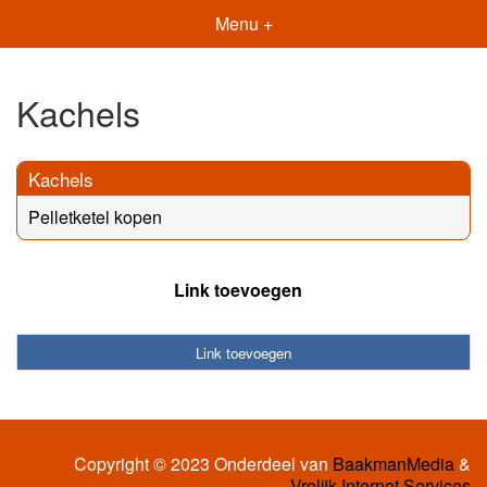
Menu +
Kachels
Kachels
Pelletketel kopen
Link toevoegen
Link toevoegen
Copyright © 2023 Onderdeel van
BaakmanMedia
&
Vrolijk Internet Services