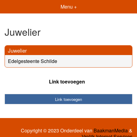
Menu +
Juwelier
Juwelier
Edelgesteente Schilde
Link toevoegen
Link toevoegen
Copyright © 2023 Onderdeel van
BaakmanMedia
&
Vrolijk Internet Services