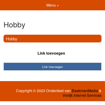
Menu +
Hobby
Hobby
Link toevoegen
Link toevoegen
Copyright © 2023 Onderdeel van
BaakmanMedia
&
Vrolijk Internet Services