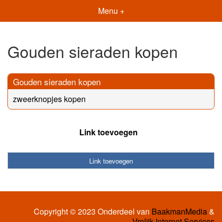
Menu +
Gouden sieraden kopen
Gouden sieraden kopen
zweerknopjes kopen
Link toevoegen
Link toevoegen
Copyright © 2023 Onderdeel van
BaakmanMedia
&
Vrolijk Internet Services