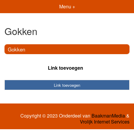
Menu +
Gokken
Gokken
Link toevoegen
Link toevoegen
Copyright © 2023 Onderdeel van
BaakmanMedia
&
Vrolijk Internet Services