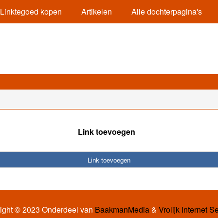
Linktegoed kopen
Artikelen
Alle dochterpagina's
Link toevoegen
Link toevoegen
ight © 2023 Onderdeel van
BaakmanMedia
&
Vrolijk Internet S