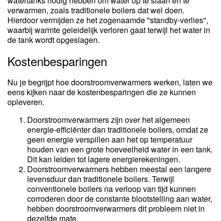
watertanks nodig hebben om water op te slaan en te
verwarmen, zoals traditionele boilers dat wel doen.
Hierdoor vermijden ze het zogenaamde "standby-verlies",
waarbij warmte geleidelijk verloren gaat terwijl het water in
de tank wordt opgeslagen.
Kostenbesparingen
Nu je begrijpt hoe doorstroomverwarmers werken, laten we
eens kijken naar de kostenbesparingen die ze kunnen
opleveren.
Doorstroomverwarmers zijn over het algemeen
energie-efficiënter dan traditionele boilers, omdat ze
geen energie verspillen aan het op temperatuur
houden van een grote hoeveelheid water in een tank.
Dit kan leiden tot lagere energierekeningen.
Doorstroomverwarmers hebben meestal een langere
levensduur dan traditionele boilers. Terwijl
conventionele boilers na verloop van tijd kunnen
corroderen door de constante blootstelling aan water,
hebben doorstroomverwarmers dit probleem niet in
dezelfde mate.